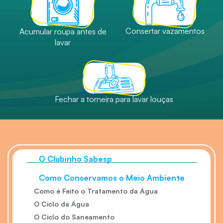
Jogos e Brindes
Consertar vazamentos
Acumular roupa antes de
Jogos Digitais
lavar
Início
Site Sabesp
Fechar a torneira para lavar louças
O Clubinho Sabesp
Como Conservamos o Meio Ambiente
Como é Feito o Tratamento da Água
O Ciclo da Água
O Ciclo do Saneamento